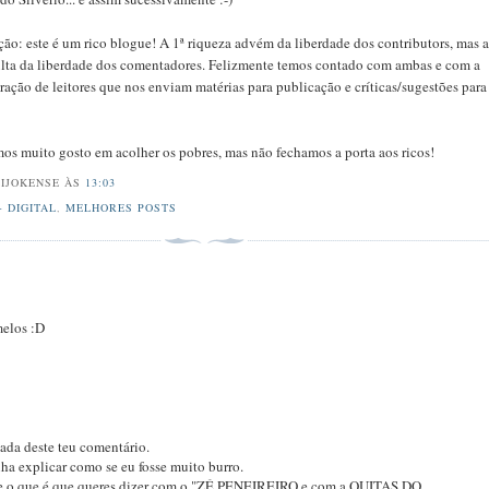
ção: este é um rico blogue! A 1ª riqueza advém da liberdade dos contributors, mas 
ulta da liberdade dos comentadores. Felizmente temos contado com ambas e com a
ração de leitores que nos enviam matérias para publicação e críticas/sugestões para
os muito gosto em acolher os pobres, mas não fechamos a porta aos ricos!
EIJOKENSE
ÀS
13:03
+ DIGITAL
,
MELHORES POSTS
.
melos :D
ada deste teu comentário.
ha explicar como se eu fosse muito burro.
e o que é que queres dizer com o "ZÉ PENEIREIRO e com a QUITAS DO