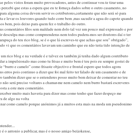
e pelos vistos foram muito provocadores, antes de continuar vou-te tirar uma
 percebi que estas a espera que eu te forneça dados sobre o outro casamento, no
para alguma coisa devem servir os cotributores,certamente que não será só para
sta e levar os louvores quando tudo corre bem ,mas sacudir a agua do capote quand
os bem, pois deixo para quem fez o trabalho do outro.
us comentários filos sem maldade nem dolo tal vez um pouco mal expressado e por
dir desculpa mas como compreenderas nem todos pudera-mos ser doutores daí o ter
arapuça do teu rico blog, se é o que lá escreves-te que achas que sou” obrigado”,
ando vi que os comentários lavavam um caminho que eu não teria tido intenção de
s um rico blog e na verdade é e talvez eu também já tenha dado algum contributo
udar a impulsionalo mas como tu frisas e muito bem é teu pois eu sempre gostei de
de “burro e camelo” como frisaste objectivo e frontal espero que todos agora
s erros pois continuo a dizer que foi mal feito ter falado de um casamento e de
ro também dizer que se o entenderes posso muito bem deixar de comentar no teu
so não será preciso voltares a chamar-me nem camelo nem burro bastará escreveres
osta a este meu comentário.
rceber muito mais haveria para dizer mas como tenho que fazer despeço me
ra de algo na volta
inar como camelo porque anónimos já a muitos esta mais na moda um pseudonimo
tender....
 é o antonio a publicar, mas é o nosso amigo beijokense,