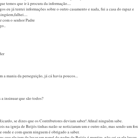
ue temos que ir à procura da informação....
os eu já tentei informações sobre o outro casamento e nada, fui a casa do rapaz e
ningúem,falhei....
ar com o senhor Padre
go..
der
 a mania da perseguição, já cá havia poucos...
s a insinuar que são todos?
icardo, se dizes que os Contributores deviam saber! Afinal ninguêm sabe.
ois na igreja de Beijós tinhas razão se noticiaram um e outro não, mas sendo um for
e onde e com quem ninguem é obrigado a saber.
es que ele tem de levar um papel do padre de Beijós é mentira, não sei se ele levou 