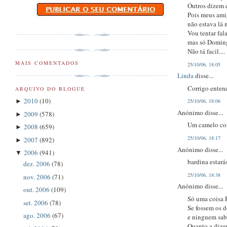
Outros dizem q
Pois meus amig
não estava lá 
Vou tentar fal
mas só Domin
Não tá facil....
MAIS COMENTADOS
25/10/06, 18:05
Linda
disse...
Corrigo enten
ARQUIVO DO BLOGUE
2010
(10)
►
25/10/06, 18:06
Anónimo disse...
2009
(578)
►
Um camelo com
2008
(659)
►
25/10/06, 18:17
2007
(892)
►
Anónimo disse...
2006
(941)
▼
bardina estará
dez. 2006
(78)
25/10/06, 18:38
nov. 2006
(71)
Anónimo disse...
out. 2006
(109)
Só uma coisa R
set. 2006
(78)
Se fossem os d
ago. 2006
(67)
e ninguem sab
Quanto a dizer