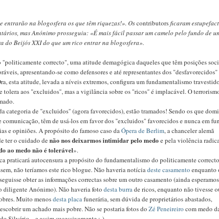
e entrarão na blogosfera os que têm riquezas!». Os
contributors
ficaram estupefac
ntários, mas Anónimo prosseguiu: «É mais fácil passar um camelo pelo fundo de u
a do Beijós XXI do que um rico entrar na blogosfera».
 "politicamente correcto", uma atitude demagógica daqueles que têm posições soci
oráveis, apresentando-se como defensores e até representantes dos "desfavorecidos"
Ora, esta atitude, levada a níveis extremos, configura um fundamentalismo travestid
se tolera aos "excluidos", mas a vigilância sobre os "ricos" é implacável. O terrorism
imado.
 da categoria de "excluidos" (agora favorecidos), estão tramados! Sendo os que do
e comunicação, têm de usá-los em favor dos "excluidos" favorecidos e nunca em fu
cias e opiniões. A propósito do famoso caso da
Ópera de Berlim
, a chanceler alemã
não nos deixarmos intimidar pelo medo
e ter o cuidado de
e pela violência radic
do ao medo não é tolerável
».
a praticará autocensura a propósito do fundamentalismo do politicamente correcto
ssem, não teríamos este rico blogue. Não haveria notícia
deste casamento
enquanto 
guisse obter as informações correctas sobre um outro casamento (ainda esperamo
o diligente Anónimo). Não haveria foto
desta burra
de ricos, enquanto não tivesse o
pobres. Muito menos
desta placa
funerária, sem dúvida de proprietários abastados,
escobrir um achado mais pobre. Não se postaria fotos do
Zé Peneireiro
com medo d
do Silvério... e assim sucessivamente :-)