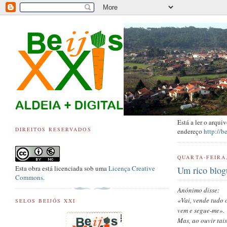
Está a ler o arqu
DIREITOS RESERVADOS
endereço
http://b
QUARTA-FEIRA
Esta obra está licenciada sob uma
Licença Creative
Um rico blog
Commons
.
Anónimo disse:
«Vai, vende tudo 
SELOS BEIJÓS XXI
vem e segue-me».
Mas, ao ouvir tai