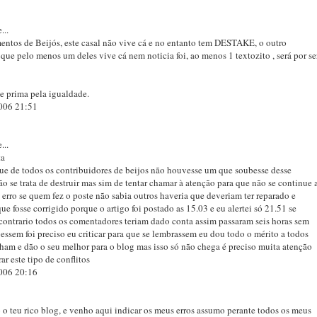
...
entos de Beijós, este casal não vive cá e no entanto tem DESTAKE, o outro
ue pelo menos um deles vive cá nem noticia foi, ao menos 1 textozito , será por se
e prima pela igualdade.
006 21:51
...
ta
que de todos os contribuidores de beijos não houvesse um que soubesse desse
o se trata de destruir mas sim de tentar chamar à atenção para que não se continue 
erro se quem fez o poste não sabia outros haveria que deveriam ter reparado e
que fosse corrigido porque o artigo foi postado as 15.03 e eu alertei só 21.51 se
 contrario todos os comentadores teriam dado conta assim passaram seis horas sem
essem foi preciso eu criticar para que se lembrassem eu dou todo o mérito a todos
ham e dão o seu melhor para o blog mas isso só não chega é preciso muita atenção
ar este tipo de conflitos
006 20:16
 o teu rico blog, e venho aqui indicar os meus erros assumo perante todos os meus