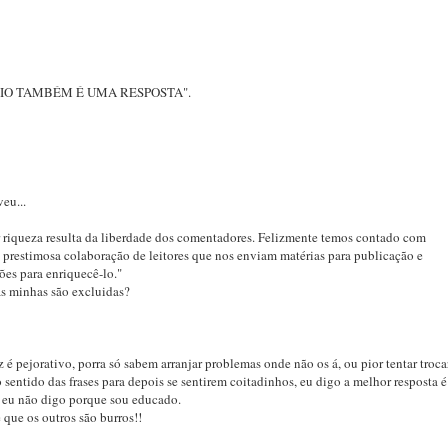
ÊNCIO TAMBÉM É UMA RESPOSTA".
eu...
r riqueza resulta da liberdade dos comentadores. Felizmente temos contado com
 prestimosa colaboração de leitores que nos enviam matérias para publicação e
tões para enriquecê-lo."
as minhas são excluidas?
z é pejorativo, porra só sabem arranjar problemas onde não os á, ou pior tentar troca
 sentido das frases para depois se sentirem coitadinhos, eu digo a melhor resposta é
 eu não digo porque sou educado.
que os outros são burros!!