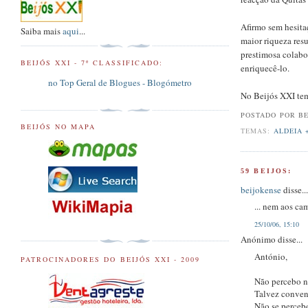
Afirmo sem hesita
Saiba mais
aqui
...
maior riqueza res
prestimosa colabo
BEIJÓS XXI - 7º CLASSIFICADO:
enriquecê-lo.
no Top Geral de Blogues - Blogómetro
No Beijós XXI tem
POSTADO POR B
BEIJÓS NO MAPA
TEMAS:
ALDEIA 
59 BEIJOS:
beijokense
disse..
... nem aos ca
25/10/06, 15:10
Anónimo disse...
António,
PATROCINADORES DO BEIJÓS XXI - 2009
Não percebo n
Talvez conven
Não se perceb