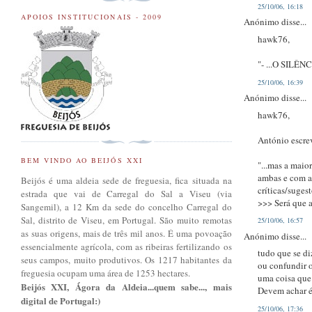
25/10/06, 16:18
APOIOS INSTITUCIONAIS - 2009
Anónimo disse...
hawk76,
"- ...O SIL
25/10/06, 16:39
Anónimo disse...
hawk76,
António escrev
BEM VINDO AO BEIJÓS XXI
"...mas a maio
ambas e com a
Beijós é uma aldeia sede de freguesia, fica situada na
críticas/suges
estrada que vai de Carregal do Sal a Viseu (via
>>> Será que 
Sangemil), a 12 Km da sede do concelho Carregal do
Sal, distrito de Viseu, em Portugal. São muito remotas
25/10/06, 16:57
as suas origens, mais de três mil anos. É uma povoação
Anónimo disse...
essencialmente agrícola, com as ribeiras fertilizando os
tudo que se di
seus campos, muito produtivos. Os 1217 habitantes da
ou confundir o
freguesia ocupam uma área de 1253 hectares.
uma coisa que
Beijós XXI, Ágora da Aldeia...quem sabe..., mais
Devem achar é 
digital de Portugal:)
25/10/06, 17:36