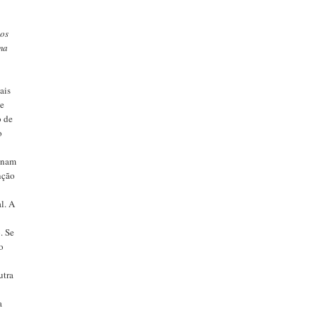
tos
ma
ais
 e
o de
o
minam
nção
al. A
. Se
o
s
utra
a