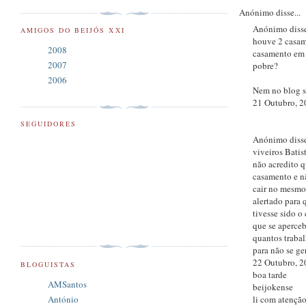
Anónimo disse...
Anónimo disse
AMIGOS DO BEIJÓS XXI
houve 2 casam
2008
casamento em q
2007
pobre?
2006
Nem no blog s
21 Outubro, 2
SEGUIDORES
Anónimo disse
viveiros Batis
não acredito 
casamento e nã
cair no mesmo 
alertado para 
tivesse sido o
que se aperceb
quantos trabal
para não se ger
22 Outubro, 2
BLOGUISTAS
boa tarde
AMSantos
beijokense
António
li com atenção