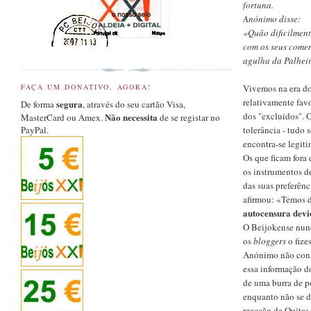
fortuna.
Anónimo disse:
«Quão dificilment
com os seus come
agulha da Palheir
Vivemos na era do
FAÇA UM DONATIVO, AGORA!
relativamente fav
segura
De forma
, através do seu cartão Visa,
dos "excluidos". 
Não necessita
MasterCard ou Amex.
de se registar no
tolerância - tudo 
PayPal.
encontra-se legit
Os que ficam fora
os instrumentos d
das suas preferên
afirmou: «Temos d
autocensura devi
O Beijokense nunc
os
bloggers
o fize
Anónimo não conse
essa informação d
de uma burra de 
enquanto não se d
reacção da Quitas 