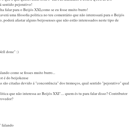
 sentido pejorativo!
a falar para o Beijós XXI,como se eu fosse muito burro!
verá uma filosofia politica no teu comentário que não interessará para o Beijós
, poderá afastar alguns beijosenses que não estão interessados neste tipo de
ell done" :)
alando como se fosses muito burro...
st é do beijokense
as são citadas devido á "concorrência" dos tremoços, qual sentido "pejorativo" qual
olitica que não interessa ao Beijós XXI".... quem és tu para falar disso? Contributor
provedor?
.
" falando