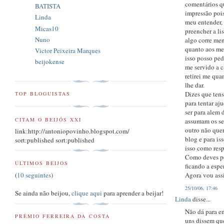
comentários qu
BATISTA
impressão pois
Linda
meu entender, 
Micas10
preencher a li
Nuno
algo corre men
quanto aos me
Victor Peixeira Marques
isso posso pe
beijokense
me servido a c
retirei me qu
lhe dar.
Dizes que ten
TOP BLOGUISTAS
para tentar aj
ser para alem 
CITAM O BEIJÓS XXI
assumam os seu
outro não que
link:http://antoniopovinho.blogspot.com/
blog e para is
sort:published sort:published
isso como resp
Como deves pe
ÚLTIMOS BEIJOS
ficando a espe
(
10 seguintes
)
Agora vou ass
25/10/06, 17:46
Se ainda não beijou,
clique aqui
para aprender a beijar!
Linda
disse...
Não dá para em
PRÉMIO FERREIRA DA COSTA
uns dissem que