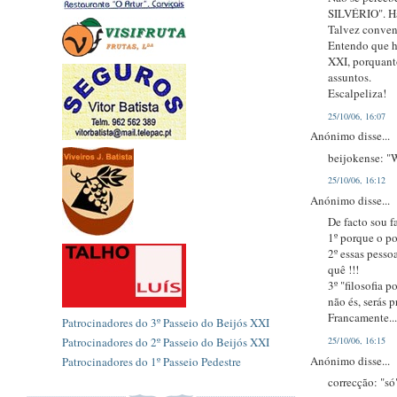
SILVÉRIO". Há
Talvez convenh
Entendo que ha
XXI, porquanto
assuntos.
Escalpeliza!
25/10/06, 16:07
Anónimo disse...
beijokense: "W
25/10/06, 16:12
Anónimo disse...
De facto sou f
1º porque o po
2º essas pesso
quê !!!
3º "filosofia p
não és, serás 
Francamente..
Patrocinadores do 3º Passeio do Beijós XXI
Patrocinadores do 2º Passeio do Beijós XXI
25/10/06, 16:15
Anónimo disse...
Patrocinadores do 1º Passeio Pedestre
correcção: "só