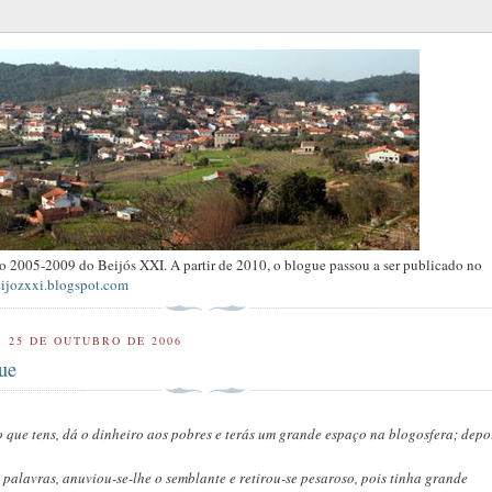
ivo 2005-2009 do Beijós XXI. A partir de 2010, o blogue passou a ser publicado no
eijozxxi.blogspot.com
, 25 DE OUTUBRO DE 2006
ue
o que tens, dá o dinheiro aos pobres e terás um grande espaço na blogosfera; depo
s palavras, anuviou-se-lhe o semblante e retirou-se pesaroso, pois tinha grande