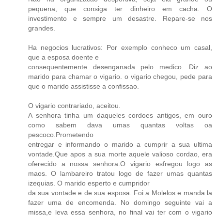
pequena, que consiga ter dinheiro em cacha. O
investimento e sempre um desastre. Repare-se nos
grandes.
Ha negocios lucrativos: Por exemplo conheco um casal,
que a esposa doente e
consequentemente desenganada pelo medico. Diz ao
marido para chamar o vigario. o vigario chegou, pede para
que o marido assistisse a confissao.
O vigario contrariado, aceitou.
A senhora tinha um daqueles cordoes antigos, em ouro
como sabem dava umas quantas voltas oa
pescoco.Prometendo
entregar e informando o marido a cumprir a sua ultima
vontade.Que apos a sua morte aquele valioso cordao, era
oferecido a nossa senhora.O vigario esfregou logo as
maos. O lambareiro tratou logo de fazer umas quantas
izequias. O marido esperto e cumpridor
da sua vontade e de sua esposa. Foi a Molelos e manda la
fazer uma de encomenda. No domingo seguinte vai a
missa,e leva essa senhora, no final vai ter com o vigario