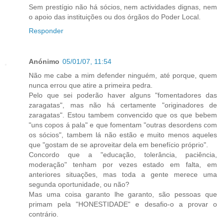
Sem prestígio não há sócios, nem actividades dignas, nem
o apoio das instituições ou dos órgãos do Poder Local.
Responder
Anónimo
05/01/07, 11:54
Não me cabe a mim defender ninguém, até porque, quem
nunca errou que atire a primeira pedra.
Pelo que sei poderão haver alguns "fomentadores das
zaragatas", mas não há certamente "originadores de
zaragatas". Estou tambem convencido que os que bebem
"uns copos á pala" e que fomentam "outras desordens com
os sócios", tambem lá não estão e muito menos aqueles
que "gostam de se aproveitar dela em benefício próprio".
Concordo que a "educação, tolerância, paciência,
moderação" tenham por vezes estado em falta, em
anteriores situações, mas toda a gente merece uma
segunda oportunidade, ou não?
Mas uma coisa garanto lhe garanto, são pessoas que
primam pela "HONESTIDADE" e desafio-o a provar o
contrário.