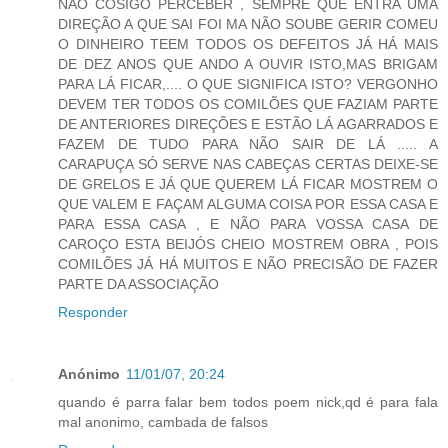
NÃO COSIGO PERCEBER , SEMPRE QUE ENTRA UMA
DIREÇÃO A QUE SAI FOI MA NÃO SOUBE GERIR COMEU
O DINHEIRO TEEM TODOS OS DEFEITOS JÁ HÁ MAIS
DE DEZ ANOS QUE ANDO A OUVIR ISTO,MAS BRIGAM
PARA LÁ FICAR,.... O QUE SIGNIFICA ISTO? VERGONHO
DEVEM TER TODOS OS COMILÕES QUE FAZIAM PARTE
DE ANTERIORES DIREÇÕES E ESTÃO LÁ AGARRADOS E
FAZEM DE TUDO PARA NÃO SAIR DE LÁ ..... A
CARAPUÇA SÓ SERVE NAS CABEÇAS CERTAS DEIXE-SE
DE GRELOS E JÁ QUE QUEREM LÁ FICAR MOSTREM O
QUE VALEM E FAÇAM ALGUMA COISA POR ESSA CASA E
PARA ESSA CASA , E NÃO PARA VOSSA CASA DE
CAROÇO ESTA BEIJÓS CHEIO MOSTREM OBRA , POIS
COMILÕES JÁ HÁ MUITOS E NÃO PRECISÃO DE FAZER
PARTE DA ASSOCIAÇÃO
Responder
Anónimo
11/01/07, 20:24
quando é parra falar bem todos poem nick,qd é para fala
mal anonimo, cambada de falsos