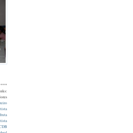
****
inks:
dores
reiro
tista
fruta
tista
CDB
obral