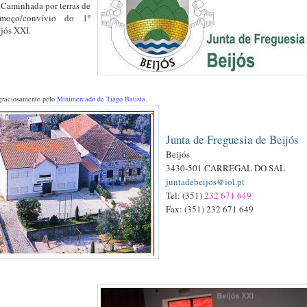
 Caminhada por terras de
moço/convívio do 1º
ijós XXI.
o graciosamente
pelo
Minimercado de Tiago Batista
.
Junta de Freguesia de Beijós
Beijós
3430-501 CARREGAL DO SAL
juntadebeijos@iol.pt
Tel: (351)
232 671 649
Fax: (351) 232 671 649