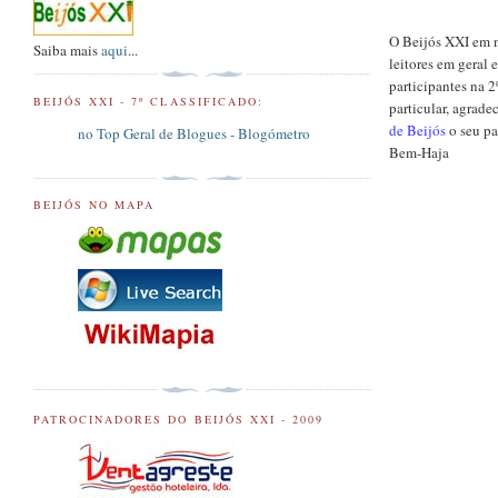
O Beijós XXI em 
Saiba mais
aqui
...
leitores em geral
participantes na 
BEIJÓS XXI - 7º CLASSIFICADO:
particular, agrade
de Beijós
o seu pa
no Top Geral de Blogues - Blogómetro
Bem-Haja
BEIJÓS NO MAPA
PATROCINADORES DO BEIJÓS XXI - 2009