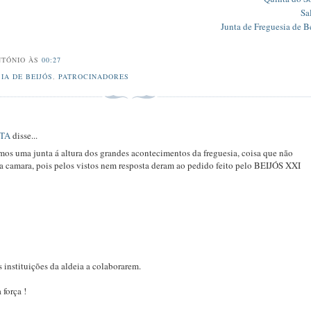
Sa
Junta de Freguesia de B
NTÓNIO
ÀS
00:27
IA DE BEIJÓS
,
PATROCINADORES
STA
disse...
mos uma junta á altura dos grandes acontecimentos da freguesia, coisa que não
a camara, pois pelos vistos nem resposta deram ao pedido feito pelo BEIJÓS XXI
s instituições da aldeia a colaborarem.
força !