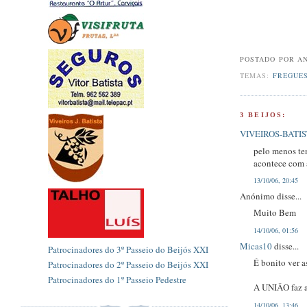
POSTADO POR A
TEMAS:
FREGUES
3 BEIJOS:
VIVEIROS-BATI
pelo menos te
acontece com 
13/10/06, 20:45
Anónimo disse...
Muito Bem
14/10/06, 01:56
Micas10
disse...
Patrocinadores do 3º Passeio do Beijós XXI
É bonito ver a
Patrocinadores do 2º Passeio do Beijós XXI
Patrocinadores do 1º Passeio Pedestre
A UNIÂO faz a 
14/10/06, 13:46