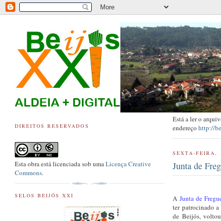
Está a ler o arqu
DIREITOS RESERVADOS
endereço
http://b
SEXTA-FEIRA, 
Esta obra está licenciada sob uma
Licença Creative
Junta de Freg
Commons
.
SELOS BEIJÓS XXI
A
Junta de Fregu
ter patrocinado a
de Beijós, volto