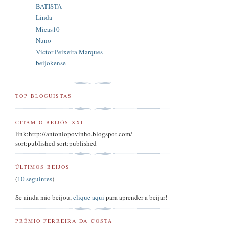
BATISTA
Linda
Micas10
Nuno
Victor Peixeira Marques
beijokense
TOP BLOGUISTAS
CITAM O BEIJÓS XXI
link:http://antoniopovinho.blogspot.com/
sort:published sort:published
ÚLTIMOS BEIJOS
(
10 seguintes
)
Se ainda não beijou,
clique aqui
para aprender a beijar!
PRÉMIO FERREIRA DA COSTA