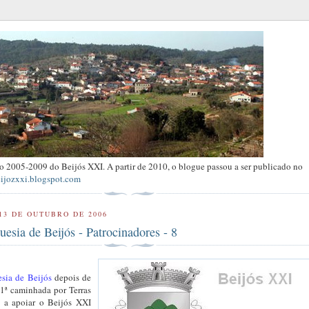
ivo 2005-2009 do Beijós XXI. A partir de 2010, o blogue passou a ser publicado no
eijozxxi.blogspot.com
13 DE OUTUBRO DE 2006
uesia de Beijós - Patrocinadores - 8
esia de Beijós
depois de
 1ª caminhada por Terras
u a apoiar o Beijós XXI