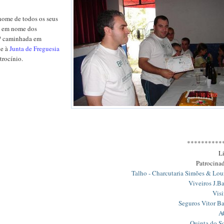
nome de todos os seus
 e em nome dos
2ª caminhada em
ce à
Junta de Freguesia
trocínio.
**********
L
Patrocina
Talho - Charcutaria Simões & Lou
Viveiros J.Ba
Visi
Seguros Vitor Ba
A
Quinta do S