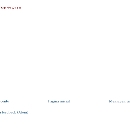
OMENTÁRIO
ecente
Página inicial
Mensagem an
r feedback (Atom)